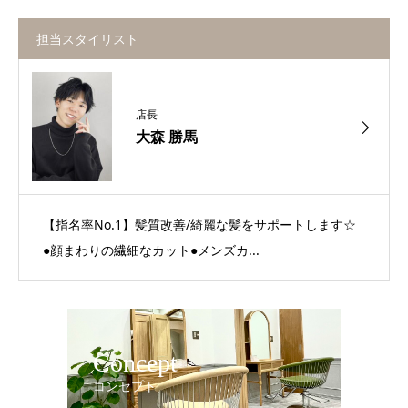
担当スタイリスト
店長
大森 勝馬
【指名率No.1】髪質改善/綺麗な髪をサポートします☆
●顔まわりの繊細なカット●メンズカ...
Concept
コンセプト