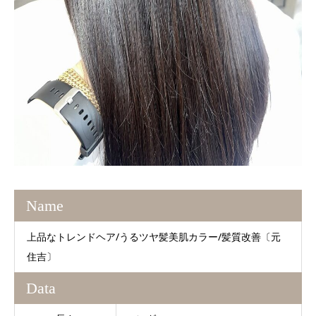
Name
上品なトレンドヘア/うるツヤ髪美肌カラー/髪質改善〔元
住吉〕
Data