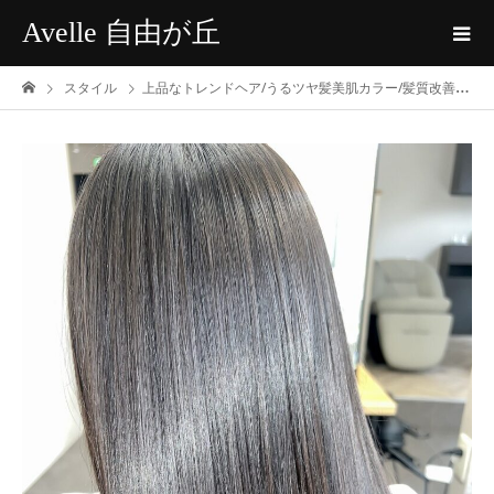
Avelle 自由が丘
スタイル
上品なトレンドヘア/うるツヤ髪美肌カラー/髪質改善〔元住吉〕